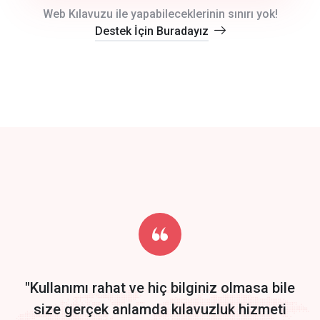
crm auto cync
Web Kılavuzu ile yapabileceklerinin sınırı yok!
Destek İçin Buradayız
click to call back
track energy costs
predictive dialing
Get Started
Start by trying our service for 30 days free trial no credit card
required.
"Kullanımı rahat ve hiç bilginiz olmasa bile
size gerçek anlamda kılavuzluk hizmeti