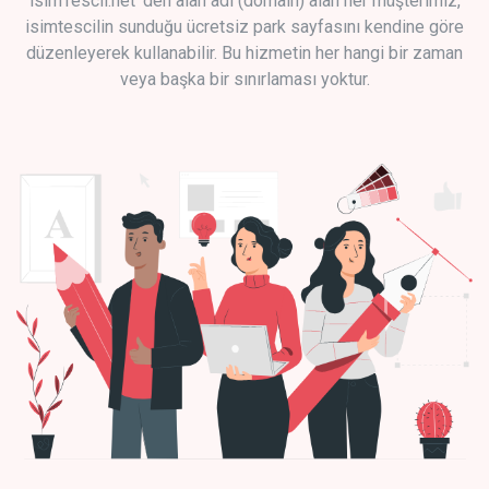
isimTescil.net 'den alan adı (domain) alan her müşterimiz,
isimtescilin sunduğu ücretsiz park sayfasını kendine göre
düzenleyerek kullanabilir. Bu hizmetin her hangi bir zaman
veya başka bir sınırlaması yoktur.