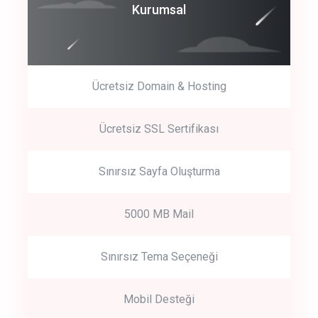
Coroprate
Kurumsal
predictive dialing
Ücretsiz Domain & Hosting
Get Started
Ücretsiz SSL Sertifikası
Start by trying our service for 30 days free trial no credit card
required.
Sınırsız Sayfa Oluşturma
5000 MB Mail
Sınırsız Tema Seçeneği
Mobil Desteği