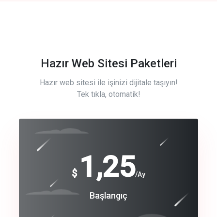
Hazır Web Sitesi Paketleri
Hazır web sitesi ile işinizi dijitale taşıyın!
Tek tıkla, otomatik!
Free
1,25
$
/Ay
Basic
Başlangıç