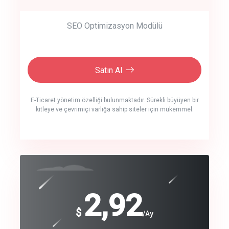
SEO Optimizasyon Modülü
Satın Al
E-Ticaret yönetim özelliği bulunmaktadır. Sürekli büyüyen bir
kitleye ve çevrimiçi varlığa sahip siteler için mükemmel.
crm auto cync
click to call back
240
2,92
$
$
/year
/Ay
track energy costs